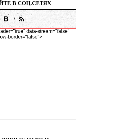
ЙТЕ В СОЦ.СЕТЯХ
ader="true" data-stream="false"
ow-border="false">