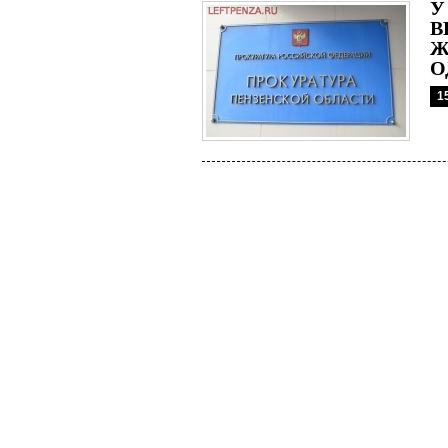
У
В
Ж
О
1