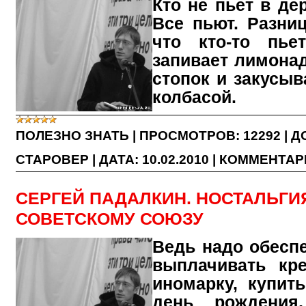
Кто не пьет в де
Все пьют. Разни
что кто-то пье
запивает лимонад
стопок и закусыв
колбасой.
ПОЛЕЗНО ЗНАТЬ
|
ПРОСМОТРОВ:
12292
|
Д
СТАРОВЕР
|
ДАТА:
10.02.2010
|
КОММЕНТАРИ
СЕРГЕЙ ПАДАЛКИН. НОСТАЛЬГИ
СОВЕТСКОМУ СОЮЗУ
Ведь надо обесп
выплачивать кр
иномарку, купит
день рождения