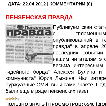
|
ДАТА:
22.04.2012
|
КОММЕНТАРИИ (0)
ПЕНЗЕНСКАЯ ПРАВДА
Публикуем скан стать
с "пламенны
опубликованной в га
правда" в апреле 20
последних событи
нашим читателям это
весьма интересным
"идейного борца" Алексея Булина и 
коммуниста" Юрия Лыжина. Чьи интер
буржуазные СМИ, вы и сами знаете. По
были еще в ряде пензенских газет.
ПОЛЕЗНО ЗНАТЬ
|
ПРОСМОТРОВ:
6540
|
ДО