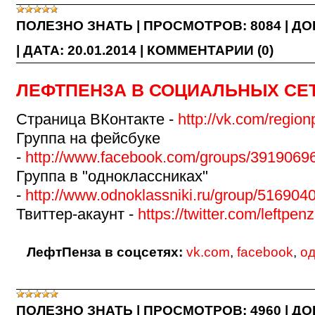
ПОЛЕЗНО ЗНАТЬ
|
ПРОСМОТРОВ:
8084
|
ДО
|
ДАТА:
20.01.2014
|
КОММЕНТАРИИ (0)
ЛЕФТПЕНЗА В СОЦИАЛЬНЫХ СЕ
Страница ВКонтакте -
http://vk.com/regio
Группа на фейсбуке
-
http://www.facebook.com/groups/3919069
Группа в "одноклассниках"
-
http://www.odnoklassniki.ru/group/51690
Твиттер-акаунт -
https://twitter.com/leftpen
ЛефтПенза в соцсетях:
vk.com
,
facebook
,
од
ПОЛЕЗНО ЗНАТЬ
|
ПРОСМОТРОВ:
4960
|
ДО