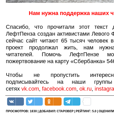
Нам нужна поддержка наших ч
Спасибо, что прочитали этот текст 
ЛефтПенза создан активистами Левого Ф
сейчас сайт читают 65 тысяч человек в
проект продолжал жить, нам нуж
читателей. Помочь ЛефтПензе мо
пожертвование на карту «Сбербанка» 546
Чтобы не пропустить интересн
подписывайтесь на наши групп
сетях
vk.com
,
facebook.com
,
ok.ru
,
instagr
ПРОСМОТРОВ
:
1830
|
ДОБАВИЛ
:
СТАРОВЕР
|
РЕЙТИНГ
:
5.0
|
ОЦЕНИЛ