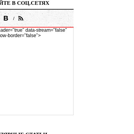
ЙТЕ В СОЦ.СЕТЯХ
ader="true" data-stream="false"
ow-border="false">