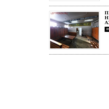
П
Н
А
0