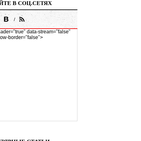
ЙТЕ В СОЦ.СЕТЯХ
ader="true" data-stream="false"
ow-border="false">