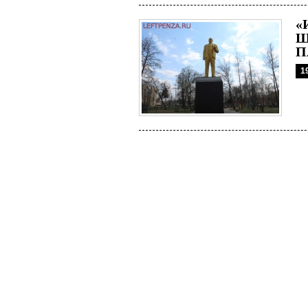
«
Ш
П
1