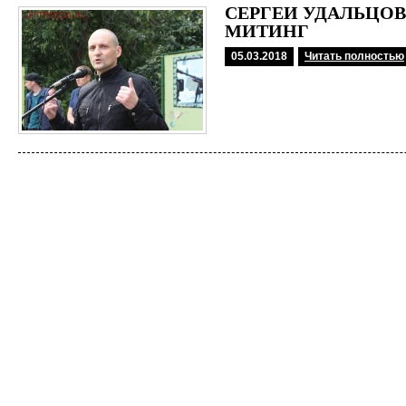
СЕРГЕЙ УДАЛЬЦОВ
МИТИНГ
05.03.2018
Читать полностью