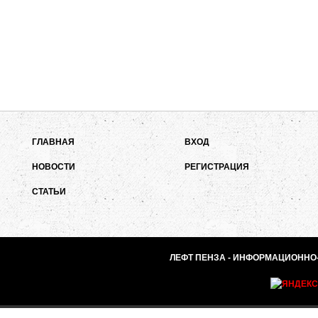
ГЛАВНАЯ
ВХОД
НОВОСТИ
РЕГИСТРАЦИЯ
СТАТЬИ
ЛЕФТ ПЕНЗА - ИНФОРМАЦИОННО-