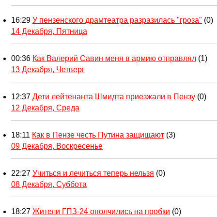
16:29
У пензенского драмтеатра разразилась "гроза"
(0)
14 Декабря, Пятница
00:36
Как Валерий Савин меня в армию отправлял
(1)
13 Декабря, Четверг
12:37
Дети лейтенанта Шмидта приезжали в Пензу
(0)
12 Декабря, Среда
18:11
Как в Пензе честь Путина защищают
(3)
09 Декабря, Воскресенье
22:27
Учиться и лечиться теперь нельзя
(0)
08 Декабря, Суббота
18:27
Жители ГПЗ-24 ополчились на пробки
(0)