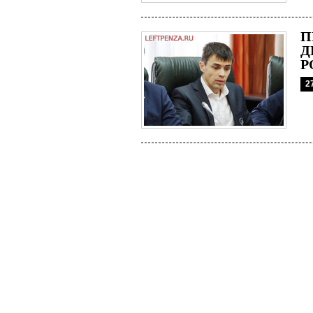
П
Д
Р
2