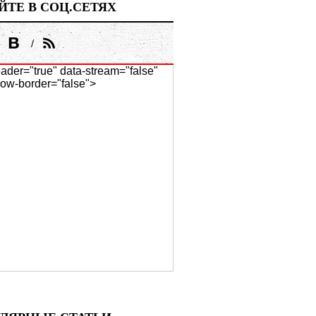
ЙТЕ В СОЦ.СЕТЯХ
ader="true" data-stream="false"
ow-border="false">