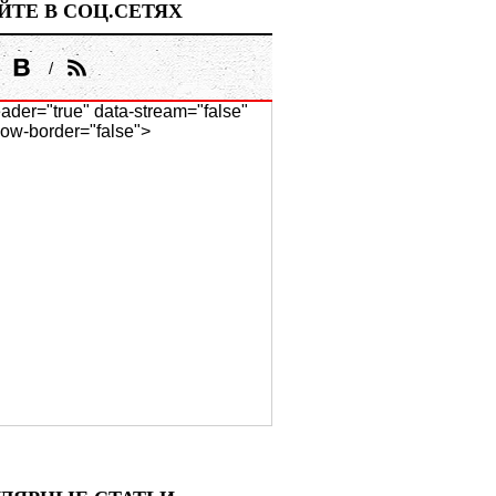
ЙТЕ В СОЦ.СЕТЯХ
ader="true" data-stream="false"
ow-border="false">