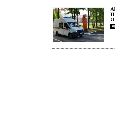
А
П
О
0