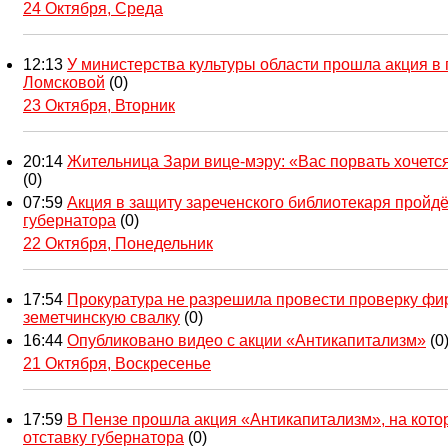
24 Октября, Среда
12:13
У министерства культуры области прошла акция в
Ломсковой
(0)
23 Октября, Вторник
20:14
Жительница Зари вице-мэру: «Вас порвать хочетс
(0)
07:59
Акция в защиту зареченского библиотекаря пройдё
губернатора
(0)
22 Октября, Понедельник
17:54
Прокуратура не разрешила провести проверку ф
земетчинскую свалку
(0)
16:44
Опубликовано видео с акции «Антикапитализм»
(0
21 Октября, Воскресенье
17:59
В Пензе прошла акция «Антикапитализм», на кото
отставку губернатора
(0)