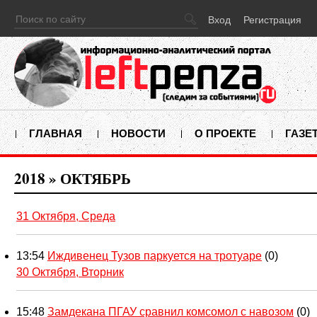
Вход
Регистрация
ГЛАВНАЯ
НОВОСТИ
О ПРОЕКТЕ
ГАЗЕ
2018
»
ОКТЯБРЬ
31 Октября, Среда
13:54
Иждивенец Тузов паркуется на тротуаре
(0)
30 Октября, Вторник
15:48
Замдекана ПГАУ сравнил комсомол с навозом
(0)