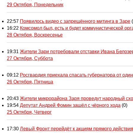
29 Октября, Понедельник
22:57
Появилось видео с запрещённого митинга в Заре
16:22
Комсомол был, есть и будет коммунистической ор
28 Октября, Воскресенье
19:31
Жители Зари потребовали отставки Ивана Белозе
27 Октября, Суббота
09:12
Росгвардия приехала спасать губернатора от один
26 Октября, Пятница
20:43
Жители микрорайона Заря проведут народный схо
19:54
Депутат Андрей Фомин зашёл с чёрного хода
(0)
25 Октября, Четверг
17:30
Левый Фронт перейдёт к акциям прямого действи