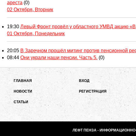
ареста
(0)
02 Октября, Вторник
19:30
Левый Фронт провёл у областного УМВД акцию «В
01 Октября, Понедельник
20:05
В Заречном прошёл митинг против пенсионной р
08:44
Они украли наши пенсии. Часть 5.
(0)
ГЛАВНАЯ
ВХОД
НОВОСТИ
РЕГИСТРАЦИЯ
СТАТЬИ
ЛЕФТ ПЕНЗА - ИНФОРМАЦИОННО-