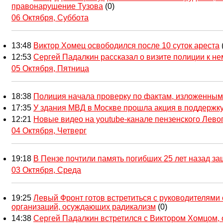
правонарушение Тузова
(0)
06 Октября, Суббота
13:48
Виктор Хомец освободился после 10 суток ареста
12:53
Сергей Падалкин рассказал о визите полиции к н
05 Октября, Пятница
18:38
Полиция начала проверку по фактам, изложенны
17:35
У здания МВД в Москве прошла акция в поддержк
12:21
Новые видео на youtube-канале пензенского Лево
04 Октября, Четверг
19:18
В Пензе почтили память погибших 25 лет назад з
03 Октября, Среда
19:25
Левый Фронт готов встретиться с руководителям
организаций, осуждающих радикализм
(0)
14:38
Сергей Падалкин встретился с Виктором Хомцом,