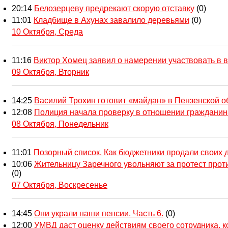
20:14
Белозерцеву предрекают скорую отставку
(0)
11:01
Кладбище в Ахунах завалило деревьями
(0)
10 Октября, Среда
11:16
Виктор Хомец заявил о намерении участвовать в 
09 Октября, Вторник
14:25
Василий Трохин готовит «майдан» в Пензенской о
12:08
Полиция начала проверку в отношении гражданин
08 Октября, Понедельник
11:01
Позорный список. Как бюджетники продали своих д
10:06
Жительницу Заречного увольняют за протест про
(0)
07 Октября, Воскресенье
14:45
Они украли наши пенсии. Часть 6.
(0)
12:00
УМВД даст оценку действиям своего сотрудника, к