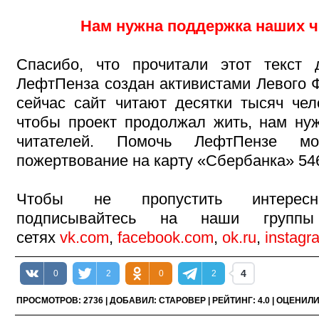
Нам нужна поддержка наших ч
Спасибо, что прочитали этот текст 
ЛефтПенза создан активистами Левого Ф
сейчас сайт читают десятки тысяч чел
чтобы проект продолжал жить, нам н
читателей. Помочь ЛефтПензе мо
пожертвование на карту «Сбербанка» 546
Чтобы не пропустить интересн
подписывайтесь на наши групп
сетях
vk.com
,
facebook.com
,
ok.ru
,
instagr
4
0
2
0
2
ПРОСМОТРОВ
:
2736
|
ДОБАВИЛ
:
СТАРОВЕР
|
РЕЙТИНГ
:
4.0
|
ОЦЕНИЛ