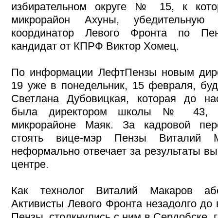
избирательном округе № 15, к кото
микрорайон Ахуны, убедительную
координатор Левого Фронта по Пен
кандидат от КПРФ Виктор Хомец.
По информации ЛефтПензы новым ди
19 уже в понедельник, 15 февраля, буд
Светлана Дубовицкая, которая до на
была директором школы № 43, р
микрорайоне Маяк. За кадровой пер
стоять вице-мэр Пензы Виталий М
неформально отвечает за результаты вы
центре.
Как технолог Виталий Макаров абс
Активисты Левого Фронта незадолго до 
Пензы, столкнулись с ним в Сердобске, г