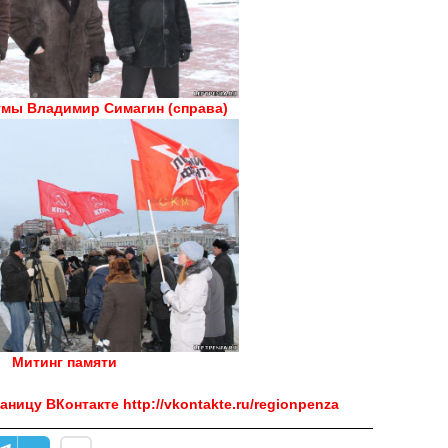
умы Владимир Симагин (справа)
Митинг памяти
раницу
ВКонтакте
http://vkontakte.ru/regionpenza