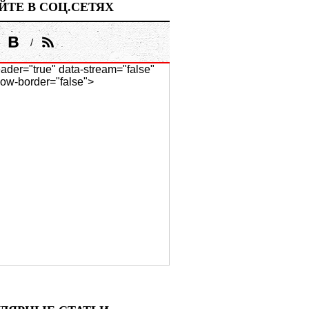
ЙТЕ В СОЦ.СЕТЯХ
ader="true" data-stream="false"
ow-border="false">