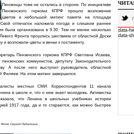
ЧИТА
Пензенцы тоже не остались в стороне. По инициативе
Пензенского горкома КПРФ прошло возложение
цветов и небольшой митинг памяти на площади
 Свой отпечаток наложила погода и слишком раннее
ия была организована в 9.30. Тем не менее несколько
data-he
data-sh
 Левого Фронта прошлись шествием от областной Доски
 и возложили цветы и венки к постаменту.
кретарь Пензенского горкома КПРФ Светлана Исаева,
пензенских коммунистов, депутату Законодательного
ву. А после него выступил руководитель областной
 Филяев. На этом митинг завершился.
налисты местных СМИ. Корреспондентов 11 канала
нина в школе и, что о нем знает молодежь. Активистка
казала, что Ленина в школьных учебниках истории
ией 1917 года, да и то стараются, как можно быстрее
Фото Сергея Падалкина