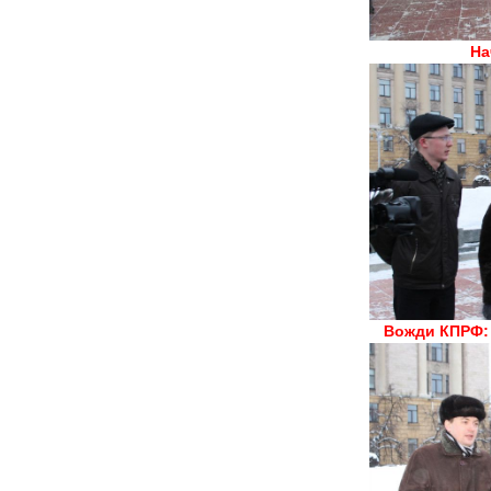
На
Вожди КПРФ: 