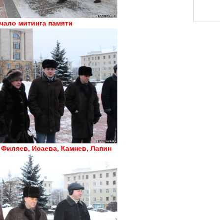
чало митинга памяти
Филяев, Исаева, Камнев, Лапин