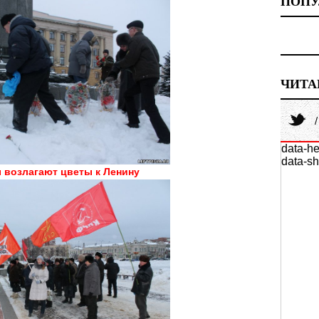
ПОПУ
ЧИТА
data-he
data-sh
 возлагают цветы к Ленину