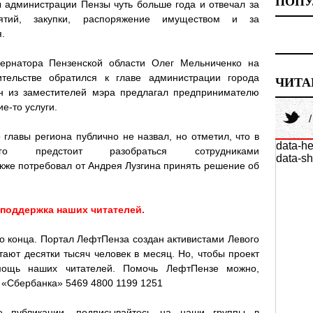
ПОПУ
 администрации Пензы чуть больше года и отвечал за
ятий, закупки, распоряжение имуществом и за
.
бернатора Пензенской области Олег Мельниченко на
тельстве обратился к главе администрации города
ЧИТА
ин из заместителей мэра предлагал предпринимателю
ие-то услуги.
главы региона публично не назвал, но отметил, что в
data-he
шего предстоит разобраться сотрудниками
data-sh
кже потребовал от Андрея Лузгина принять решение об
 поддержка наших читателей.
до конца. Портал ЛефтПенза создан активистами Левого
тают десятки тысяч человек в месяц. Но, чтобы проект
мощь наших читателей. Помочь ЛефтПензе можно,
 «Сбербанка» 5469 4800 1199 1251
е публикации, подписывайтесь на наши группы в