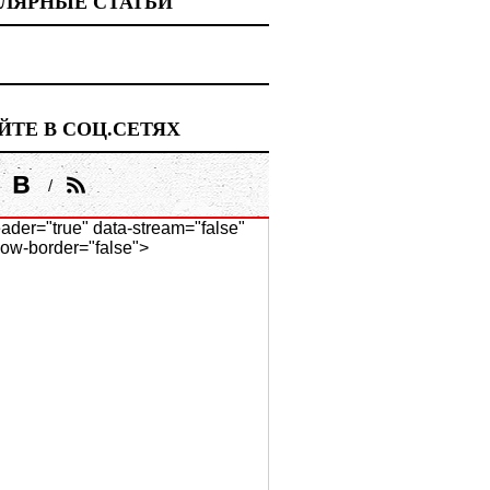
ЛЯРНЫЕ СТАТЬИ
ЙТЕ В СОЦ.СЕТЯХ
ader="true" data-stream="false"
ow-border="false">