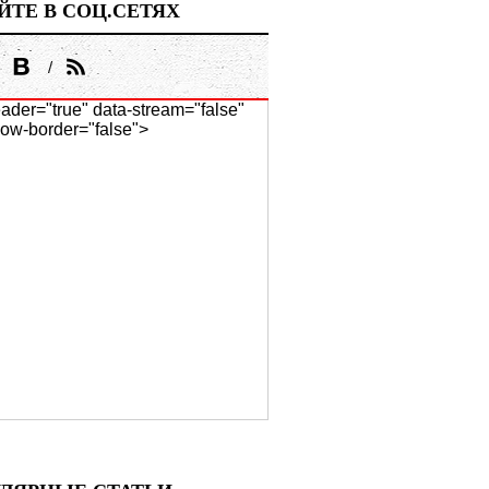
ЙТЕ В СОЦ.СЕТЯХ
ader="true" data-stream="false"
ow-border="false">