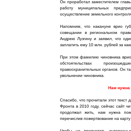
Он проработал заместителем главы
работу муниципальных предпри
осуществление земельного контроля
Напомним, что накануне врио гу
совещании в региональном прави
Андрею Лузгину и заявил, что од
заплатить ему 10 млн. рублей за как
При этом фамилию чиновника врио 
обстоятельствах произошед
правоохранительных органов. Он та
увольнении чиновника.
Нам нужна
Спасибо, что прочитали этот текст 
Фронта в 2010 году, сейчас сайт чи
продолжал жить, нам нужна по
перечислив пожертвование на карту
Чтобы не пропустить интересны