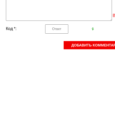
В
Код *: