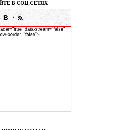
ЙТЕ В СОЦ.СЕТЯХ
ader="true" data-stream="false"
ow-border="false">