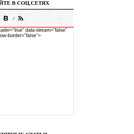
ЙТЕ В СОЦ.СЕТЯХ
ader="true" data-stream="false"
ow-border="false">