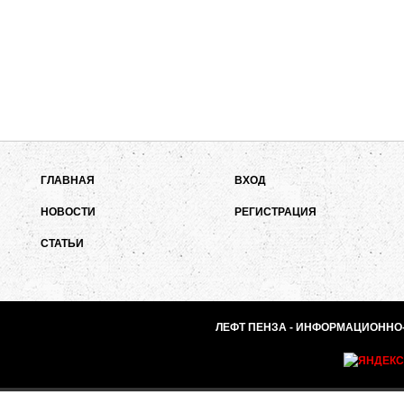
ГЛАВНАЯ
ВХОД
НОВОСТИ
РЕГИСТРАЦИЯ
СТАТЬИ
ЛЕФТ ПЕНЗА - ИНФОРМАЦИОННО-