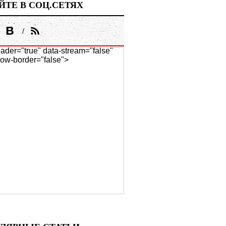
ЙТЕ В СОЦ.СЕТЯХ
ader="true" data-stream="false"
ow-border="false">